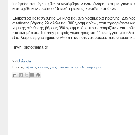
Σε έφοδο που έγινε χθες συνελήφθησαν ένας άνδρας και μία γυναίκα 
κατασχέθηκαν περίπου 15 κιλά ηρωίνης, κοκαΐνη και όπλα.
Ειδικότερα κατασχέθηκα 14 κιλά και 875 γραμμάρια ηρωίνης, 235 γ
σύνθεσης βάρους 29 κιλών και 300 γραμμαρίων, που προοριζόταν γ
χημικής σύνθεσης βάρους 980 γραμμαρίων που προοριζόταν για νόθευ
πιστόλι μάρκας Tokarey με τρείς γεμιστήρες και 44 φυσίγγια, μία ηλ
εξοπλισμός εργαστηρίου νόθευσης και επανασυσκευασίας ναρκωτικώ
Πηγή: protothema.gr
στις
8:21 μ.μ.
Ετικέτες
αλβανοι
,
γιαφκα
,
γκυζη
,
ναρκωτικα
,
οπλα
,
συμμορια