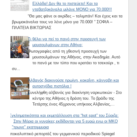
Ελλάδα! Δεν θα το πιστεύετε! Και τα
νταβατζοκάναλα μιλάνε ΜΟΝΟ για 70.000!!!
“Θα μας φάνε οι ακρίδες – ταλιμπάν! Και έχεις και τα
βρωμοκάναλια τους να λένε μόνο για 70.000! ” ΣΟΦΙΑ –
ΠΛΑΤΕΙΑ ΒΙΚΤΩΡΙΑΣ
Τι θέλει να πεί το πανό στην προσευχή των
μουσουλμάνων στην Αθήνα;
Φωτογραφίες από τη χθεσινή προσευχή των
μουσουλμάνων της Αθήνας, στην Ακαδημία. Αυτό
το πανό με τον τύπο που κρατάει το τσεκούρι , τι
συ...
Αλβανός διακινούσε ηρωίνη, κοκαΐνη, κάνναβη και
αυτοσχέδια πιστόλια !
Συνελήφθη αλβανός για διακίνηση ναρκωτικών - Στο
κέντρο της Αθήνας η δράση του. Το βράδυ της
Τετάρτης ένας 45χρονος υπήκοος Αλβανίας,...
Εγκληματικότητα και εκμετάλλευση στα “hot spot” του Σύριζα:
Στην Μόρια οι γυναίκες εκδίδονται για 5 ευρώ ενω οι ΜΚΟ
"τρωνε" εκατομμυρια
Αποκαλυπτικό ρεπορτάζ του γερμανικού περιοδικού Spiegel